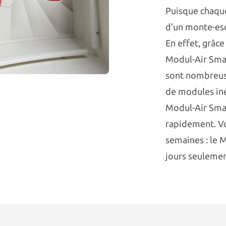
Puisque chaque 
d’un monte-esc
En effet, grâce
Modul-Air Smar
sont nombreuse
de modules iné
Modul-Air Smar
rapidement. Vo
semaines : le 
jours seulemen