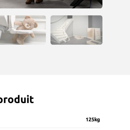
produit
125kg