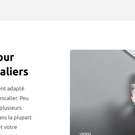
our
aliers
ent adapté
escalier. Peu
 plusieurs
ans la plupart
et votre
VIDEO