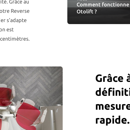
ité. Grâce au
Comment fonctionne l
notre Reverse
Otolift ?
ier s’adapte
ion est
 centimètres.
Grâce à
définit
mesure,
rapide.