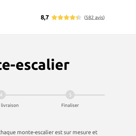
8,7
(
582
avis
)
e-escalier
4
5
 livraison
Finaliser
chaque monte-escalier est sur mesure et