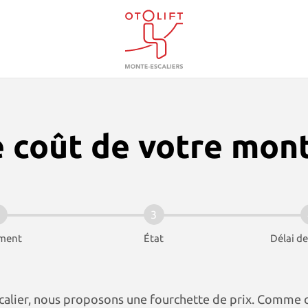
Otolift Monte-escaliers
e coût de votre mont
2
3
ement
État
Délai de
calier, nous proposons une fourchette de prix. Comme 