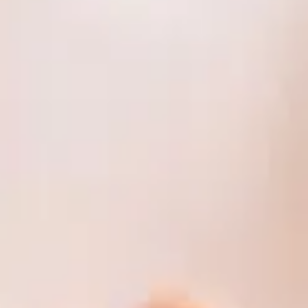
Produits
Otolift Modul-Air Smart
Otolift Two
Otolift Line