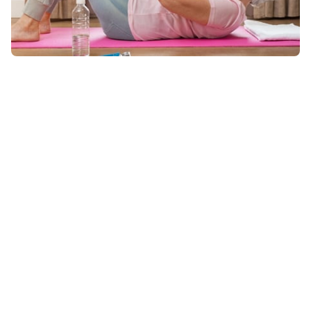
Exercices de formation de base
Les personnes âgées bénéficient souvent d’exercices de
remise en forme visant à la stabilité de la sangle
abdominale, également appelé tronc. Le tronc comprend
plusieurs muscles dans l’abdomen, les jambes et les
fesses. Les exercices de base améliorent souvent
l’équilibre. Les exercices abdominaux sont un exercice
bien connu pour la formation de base. Cet exercice peut
toutefois causer des blessures au cou ou au dos plus
rapidement chez les personnes âgées. Par conséquent,