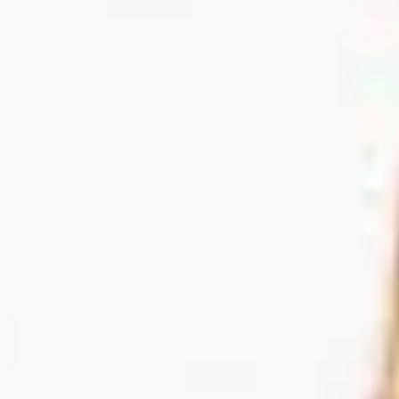
Produits
Otolift Modul-Air Smart
Otolift Two
Otolift Line