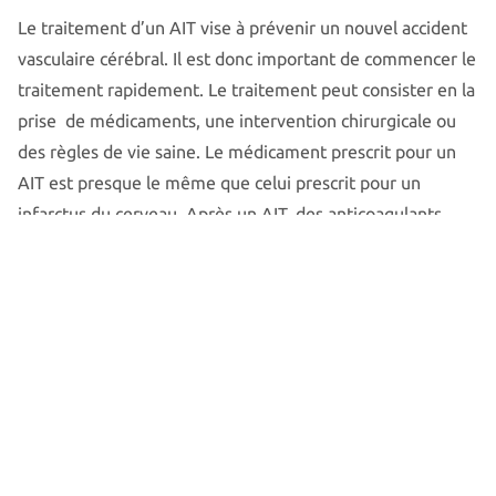
Le traitement d’un AIT vise à prévenir un nouvel accident
vasculaire cérébral. Il est donc important de commencer le
traitement rapidement. Le traitement peut consister en la
prise de médicaments, une intervention chirurgicale ou
des règles de vie saine. Le médicament prescrit pour un
AIT est presque le même que celui prescrit pour un
infarctus du cerveau. Après un AIT, des anticoagulants
sont prescrits dans la plupart des cas. Souvent en
association avec des médicaments pour réduire le
cholestérol et la tension artérielle.
Lorsque la cause de l’AIT est un rétrécissement sévère de
l’artère carotide, le neurologue peut recommander une
intervention chirurgicale. Cette opération permet de
réduire ce rétrécissement, voire de le supprimer
complètement. Lorsque l’arythmie cardiaque ou un autre